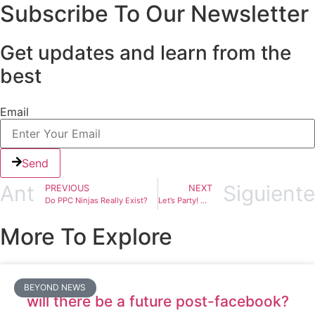
Subscribe To Our Newsletter
Get updates and learn from the
best
Email
Send
Ant
Siguiente
PREVIOUS
NEXT
Do PPC Ninjas Really Exist?
Let’s Party! Our End-Of-The-Year Celebration
More To Explore
BEYOND NEWS
will there be a future post-facebook?